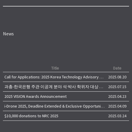
News
Title
Date
Call for Applications: 2025 Korea Technology Advisory Group (K-TAG)
2025.08.20
과총-한국은행 주관 이공계 분야 석·박사 학위자 대상 서베이
2025.07.15
2025 VISION Awards Announcement
2025.04.23
i-Drone 2025, Deadline Extended & Exclusive Opportunity to Travel to Korea!
2025.04.09
$10,000 donations to NRC 2025
2025.03.24