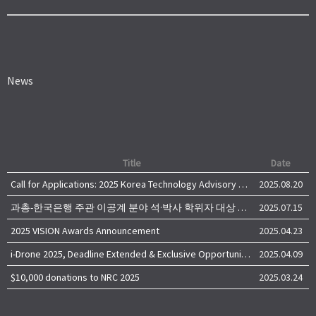
News
Title
Date
Call for Applications: 2025 Korea Technology Advisory Group (K-TAG)
2025.08.20
과총-한국은행 주관 이공계 분야 석·박사 학위자 대상 서베이
2025.07.15
2025 VISION Awards Announcement
2025.04.23
i-Drone 2025, Deadline Extended & Exclusive Opportunity to Travel to Korea!
2025.04.09
$10,000 donations to NRC 2025
2025.03.24