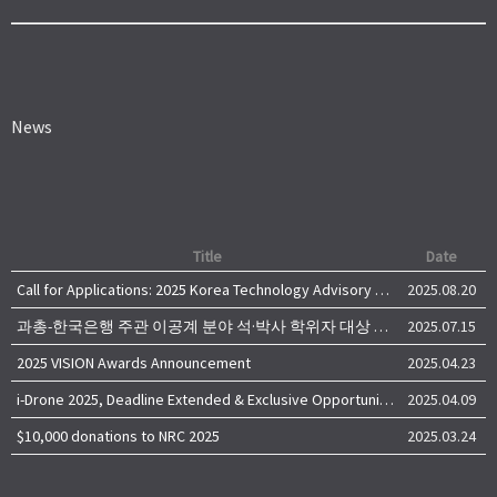
News
Title
Date
Call for Applications: 2025 Korea Technology Advisory Group (K-TAG)
2025.08.20
과총-한국은행 주관 이공계 분야 석·박사 학위자 대상 서베이
2025.07.15
2025 VISION Awards Announcement
2025.04.23
i-Drone 2025, Deadline Extended & Exclusive Opportunity to Travel to Korea!
2025.04.09
$10,000 donations to NRC 2025
2025.03.24