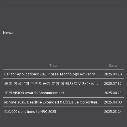
News
Title
Date
Call for Applications: 2025 Korea Technology Advisory Group (K-TAG)
2025.08.20
과총-한국은행 주관 이공계 분야 석·박사 학위자 대상 서베이
2025.07.15
2025 VISION Awards Announcement
2025.04.23
i-Drone 2025, Deadline Extended & Exclusive Opportunity to Travel to Korea!
2025.04.09
$10,000 donations to NRC 2025
2025.03.24