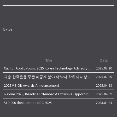
News
Title
Date
Call for Applications: 2025 Korea Technology Advisory Group (K-TAG)
2025.08.20
과총-한국은행 주관 이공계 분야 석·박사 학위자 대상 서베이
2025.07.15
2025 VISION Awards Announcement
2025.04.23
i-Drone 2025, Deadline Extended & Exclusive Opportunity to Travel to Korea!
2025.04.09
$10,000 donations to NRC 2025
2025.03.24