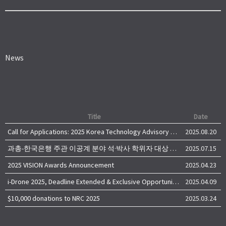
News
Title
Date
Call for Applications: 2025 Korea Technology Advisory Group (K-TAG)
2025.08.20
과총-한국은행 주관 이공계 분야 석·박사 학위자 대상 서베이
2025.07.15
2025 VISION Awards Announcement
2025.04.23
i-Drone 2025, Deadline Extended & Exclusive Opportunity to Travel to Korea!
2025.04.09
$10,000 donations to NRC 2025
2025.03.24