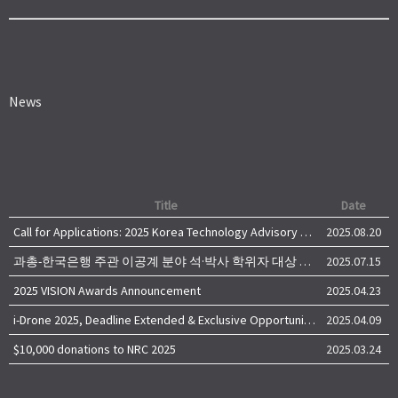
News
Title
Date
Call for Applications: 2025 Korea Technology Advisory Group (K-TAG)
2025.08.20
과총-한국은행 주관 이공계 분야 석·박사 학위자 대상 서베이
2025.07.15
2025 VISION Awards Announcement
2025.04.23
i-Drone 2025, Deadline Extended & Exclusive Opportunity to Travel to Korea!
2025.04.09
$10,000 donations to NRC 2025
2025.03.24