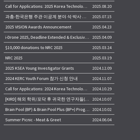
Call for Applications: 2025 Korea Technology Advisory Group (K-TAG)
2025.08.20
과총-한국은행 주관 이공계 분야 석·박사 학위자 대상 서베이
2025.07.15
2025 VISION Awards Announcement
2025.04.23
i-Drone 2025, Deadline Extended & Exclusive Opportunity to Travel to Korea!
2025.04.09
$10,000 donations to NRC 2025
2025.03.24
NRC 2025
2025.03.19
2025 KSEA Young Investigator Grants
2024.12.09
2024 KERC Youth Forum 참가 신청 안내
2024.11.07
Call for Applications: 2024 Korea Technology Advisory Group (K-TAG)
2024.10.29
[KIRD] 해외 학위/포닥 후 귀국한 연구자들(학교, 출연(연), 기업)의 경력개발 경험 공유 줌 세미나 안내
2024.10.07
Brain Pool (BP) & Brain Pool Plus (BP+) Programs
2024.10.02
Summer Picnic - Meat & Greet
2024.06.04