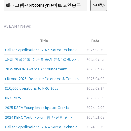
Search
KSEANY News
Title
Date
Call for Applications: 2025 Korea Technology Advisory Group (K-TAG)
2025.08.20
과총-한국은행 주관 이공계 분야 석·박사 학위자 대상 서베이
2025.07.15
2025 VISION Awards Announcement
2025.04.23
i-Drone 2025, Deadline Extended & Exclusive Opportunity to Travel to Korea!
2025.04.09
$10,000 donations to NRC 2025
2025.03.24
NRC 2025
2025.03.19
2025 KSEA Young Investigator Grants
2024.12.09
2024 KERC Youth Forum 참가 신청 안내
2024.11.07
Call for Applications: 2024 Korea Technology Advisory Group (K-TAG)
2024.10.29